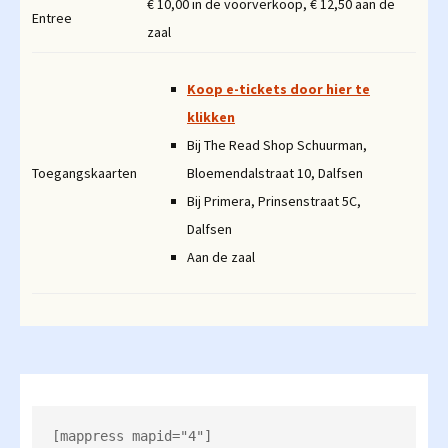
€ 10,00 in de voorverkoop, € 12,50 aan de
Entree
zaal
Koop e-tickets door hier te
klikken
Bij The Read Shop Schuurman,
Toegangskaarten
Bloemendalstraat 10, Dalfsen
Bij Primera, Prinsenstraat 5C,
Dalfsen
Aan de zaal
[mappress mapid="4"]