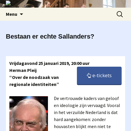
Ga
Zoeken
Menu
naar
naar:
de
inhoud
Bestaan er echte Sallanders?
Vrijdagavond 25 januari 2019, 20:00 uur
Herman Pleij
e-tickets
“Over de noodzaak van
regionale identiteiten”
De vertrouwde kaders van geloof
en ideologie zijn vervaagd. Vooral
in het verzuilde Nederland is dat
hard aangekomen: zonder
houvasten blijkt men niet te