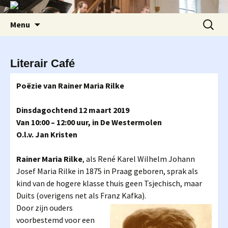
Ga
Zoeken
Menu
naar
naar:
de
inhoud
Literair Café
Poëzie van Rainer Maria Rilke
Dinsdagochtend 12 maart 2019
Van 10:00 – 12:00 uur, in De Westermolen
O.l.v. Jan Kristen
Rainer Maria Rilke
, als René Karel Wilhelm Johann
Josef Maria Rilke in 1875 in Praag geboren, sprak als
kind van de hogere klasse thuis geen Tsjechisch, maar
Duits (overigens net als Franz Kafka).
Door zijn ouders
voorbestemd voor een