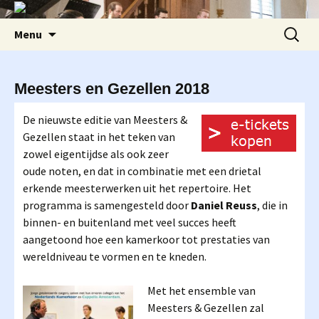
Ga
Zoeken
Menu
naar
naar:
de
inhoud
Meesters en Gezellen 2018
De nieuwste editie van Meesters &
Gezellen staat in het teken van
zowel eigentijdse als ook zeer
oude noten, en dat in combinatie met een drietal
erkende meesterwerken uit het repertoire. Het
programma is samengesteld door
Daniel Reuss
, die in
binnen- en buitenland met veel succes heeft
aangetoond hoe een kamerkoor tot prestaties van
wereldniveau te vormen en te kneden.
Met het ensemble van
Meesters & Gezellen zal