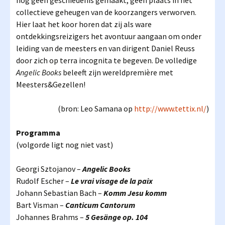
nog geen geschiedenis gemaakt, geen plaats in het
collectieve geheugen van de koorzangers verworven.
Hier laat het koor horen dat zij als ware
ontdekkingsreizigers het avontuur aangaan om onder
leiding van de meesters en van dirigent Daniel Reuss
door zich op terra incognita te begeven. De volledige
Angelic
Books
beleeft zijn wereldpremière met
Meesters&Gezellen!
(bron: Leo Samana op
http://www.tettix.nl/
)
Programma
(volgorde ligt nog niet vast)
Georgi Sztojanov –
Angelic Books
Rudolf Escher –
Le vrai visage de la paix
Johann Sebastian Bach –
Komm Jesu komm
Bart Visman –
Canticum Cantorum
Johannes Brahms –
5 Gesänge op. 104