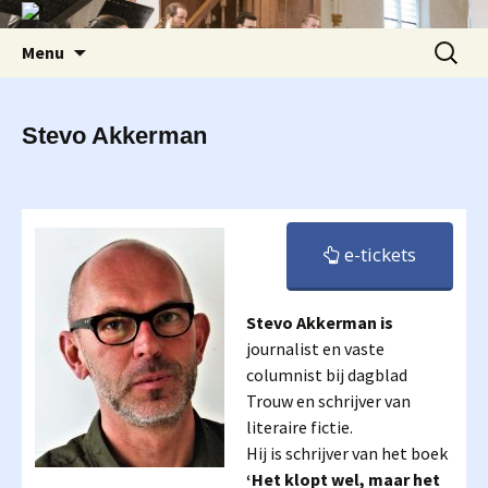
Ga
Zoeken
Menu
naar
naar:
de
inhoud
Stevo Akkerman
e-tickets
Stevo Akkerman is
journalist en vaste
columnist bij dagblad
Trouw en schrijver van
literaire fictie.
Hij is schrijver van het boek
‘Het klopt wel, maar het