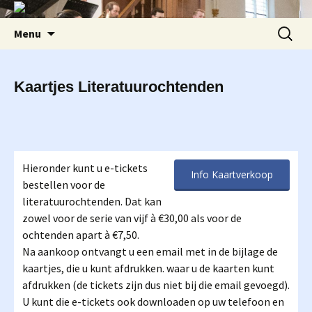
Ga
Zoeken
Menu
naar
naar:
de
inhoud
Kaartjes Literatuurochtenden
Hieronder kunt u e-tickets
Info Kaartverkoop
bestellen voor de
literatuurochtenden. Dat kan
zowel voor de serie van vijf à €30,00 als voor de
ochtenden apart à €7,50.
Na aankoop ontvangt u een email met in de bijlage de
kaartjes, die u kunt afdrukken. waar u de kaarten kunt
afdrukken (de tickets zijn dus niet bij die email gevoegd).
U kunt die e-tickets ook downloaden op uw telefoon en