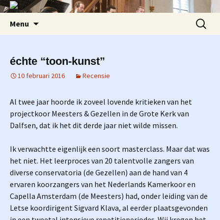
Ga
Zoeken
Menu
naar
naar:
de
inhoud
échte “toon-kunst”
10 februari 2016
Recensie
Al twee jaar hoorde ik zoveel lovende kritieken van het
projectkoor Meesters & Gezellen in de Grote Kerk van
Dalfsen, dat ik het dit derde jaar niet wilde missen.
Ik verwachtte eigenlijk een soort masterclass. Maar dat was
het niet. Het leerproces van 20 talentvolle zangers van
diverse conservatoria (de Gezellen) aan de hand van 4
ervaren koorzangers van het Nederlands Kamerkoor en
Capella Amsterdam (de Meesters) had, onder leiding van de
Letse koordirigent Sigvard Klava, al eerder plaatsgevonden
in een tweetal intensieve repetitieperiodes. Wij kregen het