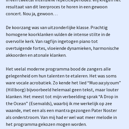
resultaat van dit leerproces te horen in een gewoon
concert. Nou ja, gewoon…
De koorzang was van uitzonderlijke klasse. Prachtig
homogene koorklanken vulden de intense stilte in de
overvolle kerk. Van ragfijn ingetogen piano tot
overtuigende fortes, vloeiende dynamieken, harmonische
akkoorden en atonale klanken.
Het veelal moderne programma bood de zangers alle
gelegenheid om hun talenten te etaleren. Het was soms
ware vocale acrobatiek. Zo kende het lied “Muo:aa:yiy:oum”
(Hillborg) bijvoorbeeld helemaal geen tekst, maar louter
klanken. Het meest tot mijn verbeelding sprak “A Drop in
the Ocean” (Esenvalds), waarbij ik me werkelijk op zee
waande, met een als een mantra gezongen Pater Noster
als onderstroom. Van mij had er wel wat meer melodie in
het programma gekozen mogen worden.