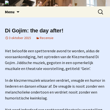
Ga
Zoeken
Menu
naar
naar:
de
inhoud
Di Gojim: the day after!
3 oktober 2015
Recensie
Het beloofde een spetterende avond te worden, aldus de
vooraankondiging, het optreden van de Klezmerband Di
Gojim. Jiddische muziek, gegoten in een opmerkelijk
muzikale en theatrale voorstelling, getiteld: ‘Gein’.
In de klezmermuziek wisselen verdriet, vreugde en humor in
liederen en dansen elkaar af. De vreugde is nooit zonder een
melancholieke ondertoon en verdriet nooit zonder een
humoristische kwinkslag.
Het werd inderdaad een spetterend theatrale voorstelling,