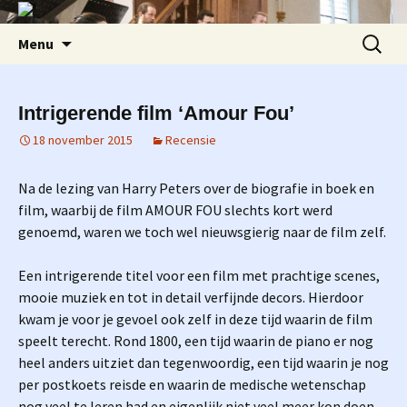
Ga
Zoeken
Menu
naar
naar:
de
inhoud
Intrigerende film ‘Amour Fou’
18 november 2015
Recensie
Na de lezing van Harry Peters over de biografie in boek en
film, waarbij de film AMOUR FOU slechts kort werd
genoemd, waren we toch wel nieuwsgierig naar de film zelf.
Een intrigerende titel voor een film met prachtige scenes,
mooie muziek en tot in detail verfijnde decors. Hierdoor
kwam je voor je gevoel ook zelf in deze tijd waarin de film
speelt terecht. Rond 1800, een tijd waarin de piano er nog
heel anders uitziet dan tegenwoordig, een tijd waarin je nog
per postkoets reisde en waarin de medische wetenschap
nog veel te leren had en eigenlijk niet veel meer kon doen