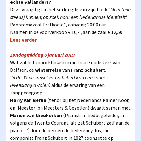
echte Sallanders?
Deze vraag ligt in het verlengde van zijn boek: ‘
Moet (nog
steeds) kunnen; op zoek naar een Nederlandse identiteit
‘.
+
Panoramazaal Trefkoele
, aanvang 20:00 uur
Kaarten in de voorverkoop € 10,- , aan de zaal € 12,50
Lees verder
Zondagmiddag 6 januari 2019
Wat zal het mooi klinken in die fraaie oude kerk van
Dalfsen, de
Winterreise
van
Franz Schubert.
‘In de ‘Winterreise’ van Schubert kan een zanger
levenslang dwalen’,
aldus de ervaring van een
zangpedagoog.
Harry van Berne
(tenor bij het Nederlands Kamer Koor,
en ‘Meester’ bij Meesters & Gezellen) dwaalt samen met
Marien van Nieukerken
(Pianist en liedbegeleider, en
volgens de Twents Courant ‘als zat Schubert zelf aan de
piano…’) door de beroemde liederencyclus, die
componist Franz Schubert in 1827 toonzette op