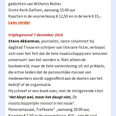
gedichten van Wilhelm Müller.
Grote Kerk Dalfsen, aanvang 15:00 uur
Kaarten in de voorverkoop € 12,50 en in de kerk € 15,-
Lees verder
Vrijdagavond 7 december 2018
Stevo Akkerman
, journalist, vaste columnist bij
dagblad Trouw en schrijver van literaire fictie, verbaast
zich over het feit dat de hele maatschappij een ‘amoreel
universum’ aan het worden is. Niet alleen de
bankwereld, maar de hele samenleving zit vol prikkels,
die ertoe leiden dat de persoonlijke moraal van
medewerkers wordt opgeofferd aan de doelen van het
bedrijf of de organisatie.
Hij schreef er een boek over, met de intrigerende titel:
‘Het klopt wel, maar het deugt niet,
De
maatschappelijke moraal in het nauw
’
.
+
Panoramazaal, Trefkoele
, aanvang 20.00 uur,
Kaarten € 7,50 in de voorverkoop, €10,- aan de zaal