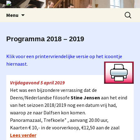
Ga
Zoeken
Menu
naar
naar:
de
inhoud
Programma 2018 – 2019
Klik voor een printervriendelijke versie op het icoontje
hiernaast.
Vrijdagavond 5 april 2019
Het was een bijzondere verrassing dat de
Deens/Nederlandse filosofe
Stine Jensen
aan het eind
van het seizoen 2018/2019 nog een datum vrij had,
waarop ze naar Dalfsen kon komen.
+
Panoramazaal, Trefkoele
, aanvang 20.00 uur,
Kaarten € 10,- in de voorverkoop, €12,50 aan de zaal
Lees verder